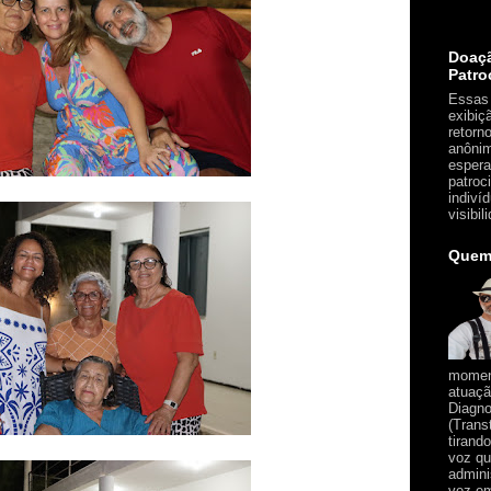
Doaç
Patro
Essas 
exibiç
retorn
anônim
espera
patroc
indiví
visibil
Quem
moment
atuaçã
Diagno
(Trans
tirand
voz qu
admini
vez em