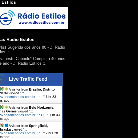
 Estilos
ias Radio Estilos
ylist Sugerida dos anos 80
- .:: Rádio
los ::.
Faroeste Caboclo" Completa 40 anos
e ano
- .:: Rádio Estilos ::.
Live Traffic Feed
A visitor from
Brasilia, Distrito
deral
viewed "
.::
w.edsoncharles.com.br ::.:…
"
1 hr 33
ns ago
A visitor from
Belo Horizonte,
nas Gerais
viewed "
.::
w.edsoncharles.com.br ::.: O…
"
1 hr 43
ns ago
A visitor from
Springfield,
braska
viewed "
.::
w.edsoncharles.com.br ::.:…
"
2 hrs 28
ns ago