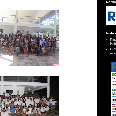
Rádio
Notíc
Pla
Esti
O "
ess
Fe
ww
mi
Mi
ww
mi
Ne
ww
mi