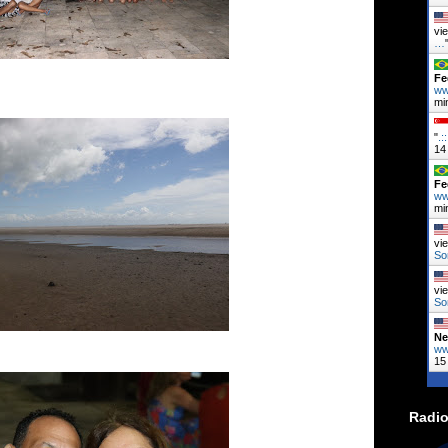
vi
…
Fe
ww
mi
"
.:
14
Fe
ww
mi
vi
So
vi
So
Ne
ww
15
Radio