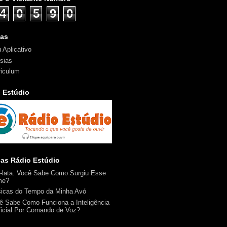
4
0
5
9
0
nas
 Aplicativo
sias
riculum
 Estúdio
ias Rádio Estúdio
a-lata. Você Sabe Como Surgiu Esse
me?
icas do Tempo da Minha Avó
ê Sabe Como Funciona a Inteligência
ificial Por Comando de Voz?