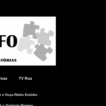
rsas
TV Rua
e e Ouça Rádio Estúdio
é o Visitante Número