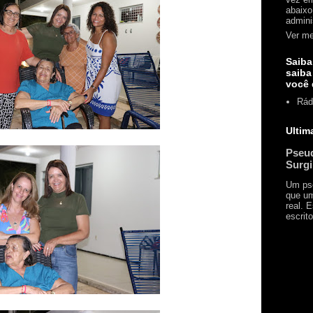
abaixo
admini
Ver me
Saiba
saiba
você 
Rád
Ultim
Pseud
Surg
Um pse
que um
real. 
escrito