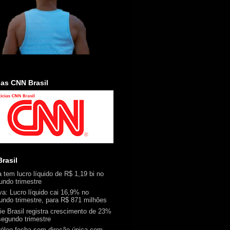
ias CNN Brasil
rasil
a tem lucro líquido de R$ 1,19 bi no
undo trimestre
va: Lucro líquido cai 16,9% no
undo trimestre, para R$ 871 milhões
ie Brasil registra crescimento de 23%
segundo trimestre
róleo fecha sem direção única com