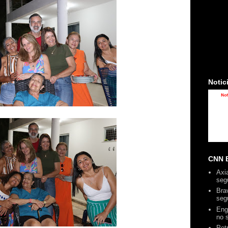
Notic
CNN B
Axi
seg
Bra
seg
Eng
no 
Pet