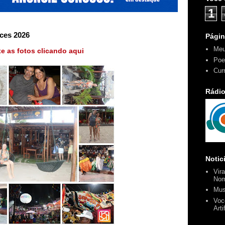
1
ces 2026
Pági
Meu
e as fotos clicando aqui
Poe
Cur
Rádio
Notic
Vir
No
Mus
Voc
Art