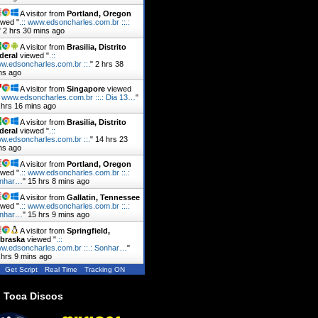
A visitor from
Portland, Oregon
ewed "
.:: www.edsoncharles.com.br ::.:
"
2 hrs 30 mins ago
A visitor from
Brasilia, Distrito
deral
viewed "
.::
w.edsoncharles.com.br ::.
"
2 hrs 38
ns ago
A visitor from
Singapore
viewed
: www.edsoncharles.com.br ::.: Dia 13…
"
 hrs 16 mins ago
A visitor from
Brasilia, Distrito
deral
viewed "
.::
w.edsoncharles.com.br ::.
"
14 hrs 23
ns ago
A visitor from
Portland, Oregon
ewed "
.:: www.edsoncharles.com.br ::.:
nhar…
"
15 hrs 8 mins ago
A visitor from
Gallatin, Tennessee
ewed "
.:: www.edsoncharles.com.br ::.:
nhar…
"
15 hrs 9 mins ago
A visitor from
Springfield,
braska
viewed "
.::
w.edsoncharles.com.br ::.: Sonhar…
"
 hrs 9 mins ago
Get Script
Real Time
Tracking ON
 Toca Discos