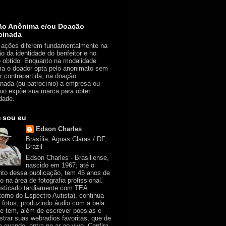
ão Anônima e/ou Doação
cinada
ações diferem fundamentalmente na
ão da identidade do benfeitor e no
o obtido. Enquanto na modalidade
a o doador opta pelo anonimato sem
r contrapartida, na doação
inada (ou patrocínio) a empresa ou
duo expõe sua marca para obter
idade.
 sou eu
Edson Charles
Brasília, Aguas Claras / DF,
Brazil
Edson Charles - Brasiliense,
nascido em 1967; até o
o dessa publicação, tem 45 anos de
o na área de fotografia profissional.
sticado tardiamente com TEA
torno do Espectro Autista), continua
o fotos, produzindo áudio com a bela
e tem, além de escrever poesias e
strar suas webradios favoritas, que de
 quando, entra no ar ao vivo. Confira