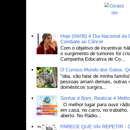
Postagens mais visitadas
Hoje (04/08) é Dia Nacional d
Combate ao Câncer
Com o objetivo de incentivar háb
o surgimento de tumores foi cri
Campanha Educativa de Co...
O Curioso Mundo dos Gatos. Q
"oba, vão falar de minha família
pessoas amam demais, outras n
domésticos surgira...
Sonhar é Bom, Realizar é Melh
O melhor lugar para ouvir rádio
em casa, no carro, no trabalho,
aberto. No Rádio...
PARECE QUE VAI REPETIR - O 