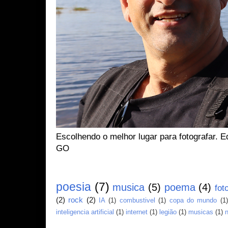
Escolhendo o melhor lugar para fotografar. 
GO
Marcadores
poesia
(7)
musica
(5)
poema
(4)
fot
(2)
rock
(2)
IA
(1)
combustivel
(1)
copa do mundo
(1)
inteligencia artificial
(1)
internet
(1)
legião
(1)
musicas
(1)