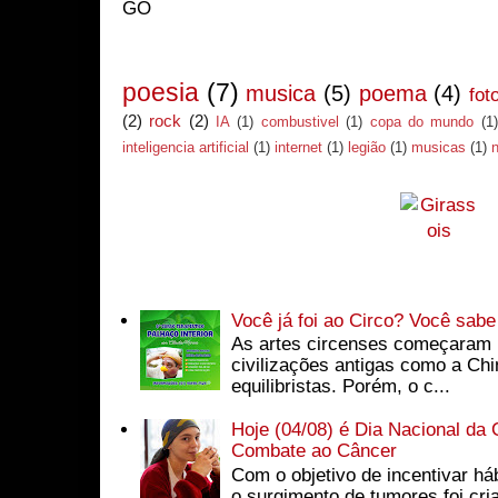
GO
Marcadores
poesia
(7)
musica
(5)
poema
(4)
fot
(2)
rock
(2)
IA
(1)
combustivel
(1)
copa do mundo
(1)
inteligencia artificial
(1)
internet
(1)
legião
(1)
musicas
(1)
Postagens mais visitadas
Você já foi ao Circo? Você sabe
As artes circenses começaram 
civilizações antigas como a Chi
equilibristas. Porém, o c...
Hoje (04/08) é Dia Nacional d
Combate ao Câncer
Com o objetivo de incentivar háb
o surgimento de tumores foi cri