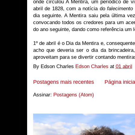
onde circulou A Mentira, um periódico de v
abril de 1828, com a notícia do
faleciment
dia seguinte. A Mentira saiu pela última v
convocando todos os credores para um acert
do ano seguinte, dando como referência um lo
1º de abril é o Dia da Mentira e, consequent
acho que deveria ser o dia da brincadeira
aproveitam para se divertir contando mentira
By Edson Charles
Edson Charles
at
01 abril
Postagens mais recentes
Página inicia
Assinar:
Postagens (Atom)
Edson Charles Fotografando