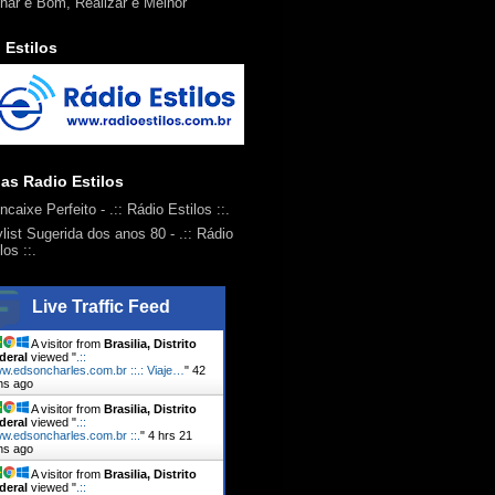
har é Bom, Realizar é Melhor
 Estilos
ias Radio Estilos
ncaixe Perfeito
- .:: Rádio Estilos ::.
ylist Sugerida dos anos 80
- .:: Rádio
los ::.
Live Traffic Feed
A visitor from
Brasilia, Distrito
deral
viewed "
.::
w.edsoncharles.com.br ::.: Viaje…
"
42
ns ago
A visitor from
Brasilia, Distrito
deral
viewed "
.::
w.edsoncharles.com.br ::.
"
4 hrs 21
ns ago
A visitor from
Brasilia, Distrito
deral
viewed "
.::