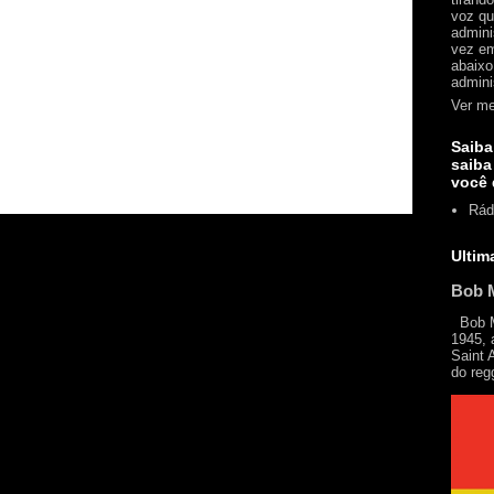
voz qu
admini
vez em
abaixo
admini
Ver me
Saiba
saiba
você 
Rád
Ultim
Bob M
Bob Ma
1945, 
Saint 
do reg