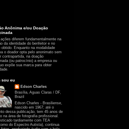
ão Anônima e/ou Doação
cinada
ações diferem fundamentalmente na
ão da identidade do benfeitor e no
o obtido. Enquanto na modalidade
a o doador opta pelo anonimato sem
r contrapartida, na doação
inada (ou patrocínio) a empresa ou
duo expõe sua marca para obter
idade.
 sou eu
Edson Charles
Brasília, Aguas Claras / DF,
Brazil
Edson Charles - Brasiliense,
nascido em 1967; até o
o dessa publicação, tem 45 anos de
o na área de fotografia profissional.
sticado tardiamente com TEA
torno do Espectro Autista), continua
o fotos, produzindo áudio com a bela