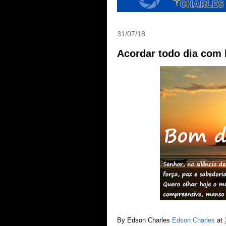
31/07/18
Acordar todo dia com
By Edson Charles
Edson Charles
at