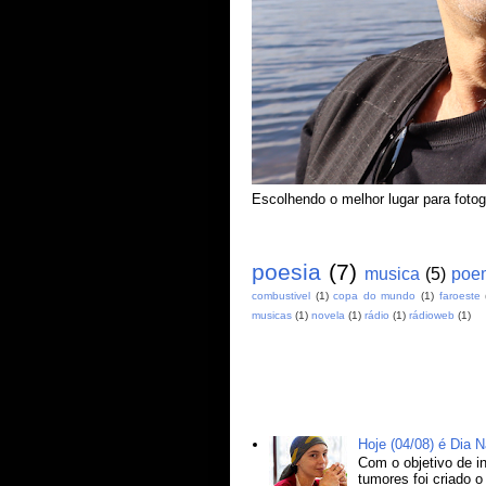
Escolhendo o melhor lugar para foto
Marcadores
poesia
(7)
musica
(5)
poe
combustivel
(1)
copa do mundo
(1)
faroeste
musicas
(1)
novela
(1)
rádio
(1)
rádioweb
(1)
Postagens mais visitadas
Hoje (04/08) é Dia
Com o objetivo de in
tumores foi criado 