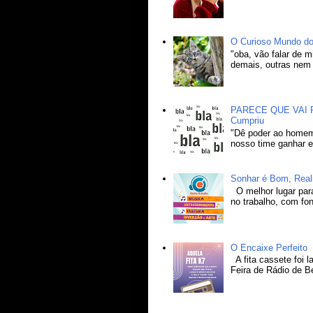
O Curioso Mundo do
"oba, vão falar de 
demais, outras nem 
PARECE QUE VAI RE
Cumpriu
"Dê poder ao homem
nosso time ganhar e
Sonhar é Bom, Real
O melhor lugar para 
no trabalho, com fo
O Encaixe Perfeito
A fita cassete foi 
Feira de Rádio de B