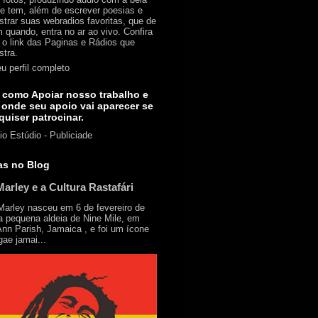
e tem, além de escrever poesias e
strar suas webradios favoritas, que de
 quando, entra no ar ao vivo. Confira
 o link das Paginas e Rádios que
stra.
u perfil completo
 como Apoiar nosso trabalho e
 onde seu apoio vai aparecer se
quiser patrocinar.
io Estúdio - Publiciade
as no Blog
arley e a Cultura Rastafári
rley nasceu em 6 de fevereiro de
a pequena aldeia de Nine Mile, em
Ann Parish, Jamaica , e foi um ícone
gae jamai...