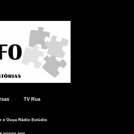
rsas
TV Rua
e e Ouça Rádio Estúdio
le nosso app