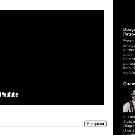
Doaç
Patro
Essas 
exibiç
retorn
anônim
espera
patroc
indiví
visibil
Quem
moment
atuaçã
Diagno
(Trans
tirand