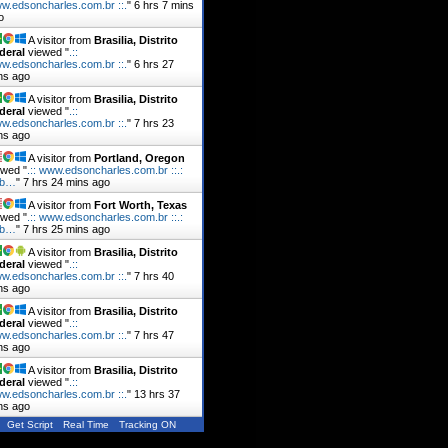
w.edsoncharles.com.br ::.
"
6 hrs 7 mins
o
A visitor from
Brasilia, Distrito
deral
viewed "
.::
w.edsoncharles.com.br ::.
"
6 hrs 27
ns ago
A visitor from
Brasilia, Distrito
deral
viewed "
.::
w.edsoncharles.com.br ::.
"
7 hrs 23
ns ago
A visitor from
Portland, Oregon
ewed "
.:: www.edsoncharles.com.br ::.:
ob…
"
7 hrs 24 mins ago
A visitor from
Fort Worth, Texas
ewed "
.:: www.edsoncharles.com.br ::.:
ob…
"
7 hrs 25 mins ago
A visitor from
Brasilia, Distrito
deral
viewed "
.::
w.edsoncharles.com.br ::.
"
7 hrs 40
ns ago
A visitor from
Brasilia, Distrito
deral
viewed "
.::
w.edsoncharles.com.br ::.
"
7 hrs 47
ns ago
A visitor from
Brasilia, Distrito
deral
viewed "
.::
w.edsoncharles.com.br ::.
"
13 hrs 37
ns ago
Get Script
Real Time
Tracking ON