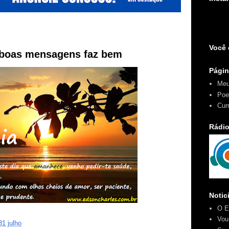
Você 
 boas mensagens faz bem
Pági
Meu
Poe
Cur
Rádio
Notic
O E
Vou
31 julho