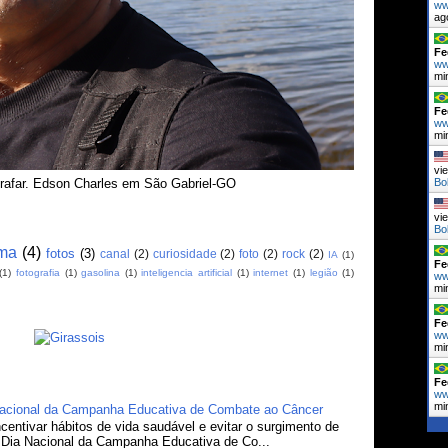
ww
ag
Fe
ww
mi
Fe
ww
mi
vi
grafar. Edson Charles em São Gabriel-GO
B
vi
B
ma
(4)
fotos
(3)
canal
(2)
curiosidade
(2)
foto
(2)
rock
(2)
IA
(1)
Fe
(1)
fotografia
(1)
gasolina
(1)
inteligencia artificial
(1)
internet
(1)
legião
(1)
ww
mi
Fe
ww
mi
Fe
ww
mi
 Nacional da Campanha Educativa de Combate ao Câncer
centivar hábitos de vida saudável e evitar o surgimento de
o Dia Nacional da Campanha Educativa de Co...