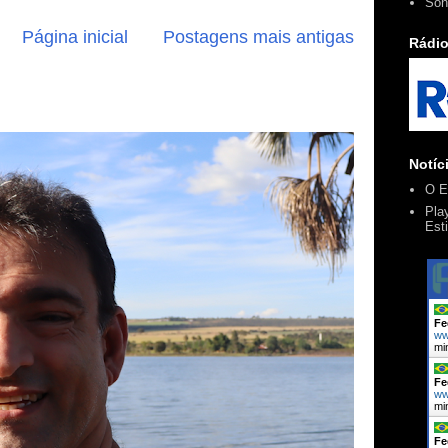
Son
Página inicial
Postagens mais antigas
Rádio
Notíc
O E
Pla
Esti
Fe
ww
mi
Fe
ww
mi
Fe