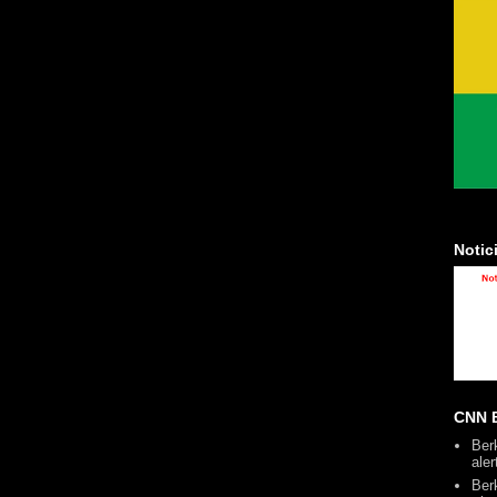
Notic
CNN B
Ber
ale
Ber