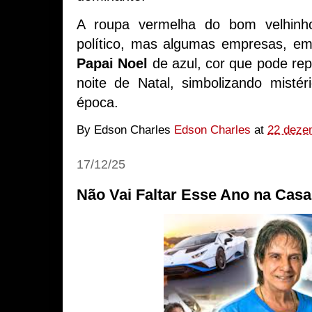
A roupa vermelha do bom velhin
político, mas algumas empresas, e
Papai Noel
de azul, cor que pode rep
noite de Natal, simbolizando misté
época.
By Edson Charles
Edson Charles
at
22 deze
17/12/25
Não Vai Faltar Esse Ano na Casa