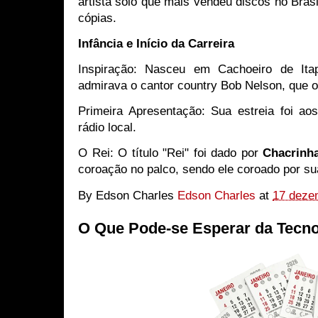
artista solo que mais vendeu discos no Bras
cópias.
Infância e Início da Carreira
Inspiração: Nasceu em Cachoeiro de It
admirava o cantor country Bob Nelson, que o 
Primeira Apresentação: Sua estreia foi 
rádio local.
O Rei: O título "Rei" foi dado por
Chacrinh
coroação no palco, sendo ele coroado por s
By Edson Charles
Edson Charles
at
17 deze
O Que Pode-se Esperar da Tecno